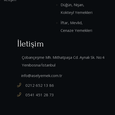
Düğün, Nişan,
Kokteyl Yemekleri
İftar, Mevlid,
Cenaze Yemekleri
İletişim
Çobançeşme Mh. Mithatpaşa Cd. Aynalı Sk. No:4
Yenibosna/İstanbul
info@aselyemek.com.tr
0212 652 13 86
0541 451 28 73