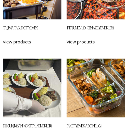
TAŞIMA TABLDOT YEMEK
İFTAR, MEVLID, CENAZE YEMEKLERI
View products
View products
DÜĞÜN, NIŞAN, KOKTEYL YEMEKLERI
PAKET YEMEK ABONELIĞI